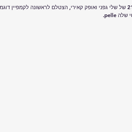
יהלי קאירי, בנם בן ה 21 של שלי גפני ואופק קאירי, הצטלם לראשונה לקמפיין 
 pelle. 